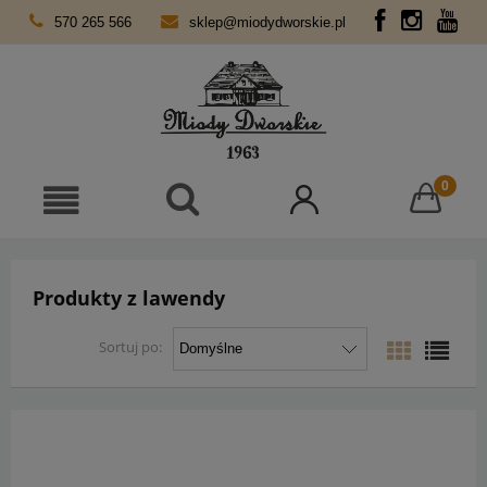
570 265 566
sklep@miodydworskie.pl
Produkty z lawendy
Sortuj po: