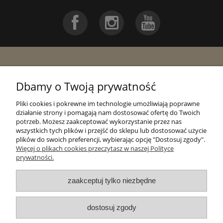
Pomoc
Dbamy o Twoją prywatność
Moje konto
Pliki cookies i pokrewne im technologie umożliwiają poprawne
działanie strony i pomagają nam dostosować ofertę do Twoich
potrzeb. Możesz zaakceptować wykorzystanie przez nas
Płatności i dostawa
wszystkich tych plików i przejść do sklepu lub dostosować użycie
plików do swoich preferencji, wybierając opcję "Dostosuj zgody".
Więcej o plikach cookies przeczytasz w naszej Polityce
Informacje
prywatności.
zaakceptuj tylko niezbędne
O nas
dostosuj zgody