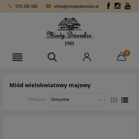
570 265 566
sklep@miodydworskie.pl
Miód wielokwiatowy majowy
Sortuj po: