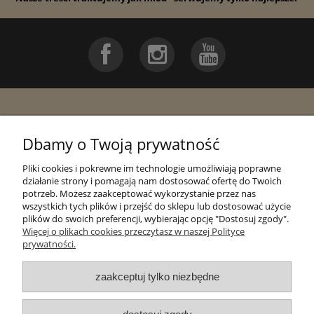
Pomoc
Dbamy o Twoją prywatność
Moje konto
Pliki cookies i pokrewne im technologie umożliwiają poprawne
działanie strony i pomagają nam dostosować ofertę do Twoich
potrzeb. Możesz zaakceptować wykorzystanie przez nas
Płatności i dostawa
wszystkich tych plików i przejść do sklepu lub dostosować użycie
plików do swoich preferencji, wybierając opcję "Dostosuj zgody".
Więcej o plikach cookies przeczytasz w naszej Polityce
Informacje
prywatności.
zaakceptuj tylko niezbędne
O nas