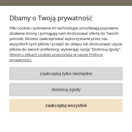
Pomoc
Dbamy o Twoją prywatność
Moje konto
Pliki cookies i pokrewne im technologie umożliwiają poprawne
działanie strony i pomagają nam dostosować ofertę do Twoich
potrzeb. Możesz zaakceptować wykorzystanie przez nas
Płatności i dostawa
wszystkich tych plików i przejść do sklepu lub dostosować użycie
plików do swoich preferencji, wybierając opcję "Dostosuj zgody".
Więcej o plikach cookies przeczytasz w naszej Polityce
Informacje
prywatności.
zaakceptuj tylko niezbędne
O nas
dostosuj zgody
zaakceptuj wszystkie
© 2025 miodydworskie.pl - Wszelkie prawa zastrzeżone
Sklep internetowy Shoper.pl
Realizacja: araknet.pl