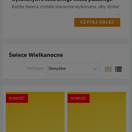
Każda świeca została starannie wykonana, aby dodać
ciepła i naturalnego blasku do Twojego świątecznego
stołu. Wybierz spośród różnych rozmiarów i
CZYTAJ DALEJ
kształtów, aby uczcić Wielkanoc w tradycyjnym stylu.
Świece Wielkanocne
Sortuj po:
NOWOŚĆ
NOWOŚĆ