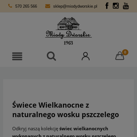
570 265 566
sklep@miodydworskie.pl
Świece Wielkanocne z
naturalnego wosku pszczelego
Odkryj naszą kolekcję
świec wielkanocnych
wykonanych z naturalnego wosku pszczelego
.