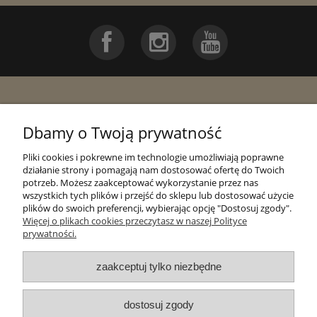
Pomoc
Dbamy o Twoją prywatność
Moje konto
Pliki cookies i pokrewne im technologie umożliwiają poprawne
działanie strony i pomagają nam dostosować ofertę do Twoich
potrzeb. Możesz zaakceptować wykorzystanie przez nas
Płatności i dostawa
wszystkich tych plików i przejść do sklepu lub dostosować użycie
plików do swoich preferencji, wybierając opcję "Dostosuj zgody".
Więcej o plikach cookies przeczytasz w naszej Polityce
Informacje
prywatności.
zaakceptuj tylko niezbędne
O nas
dostosuj zgody