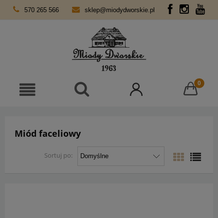
570 265 566
sklep@miodydworskie.pl
Miód faceliowy
Sortuj po: