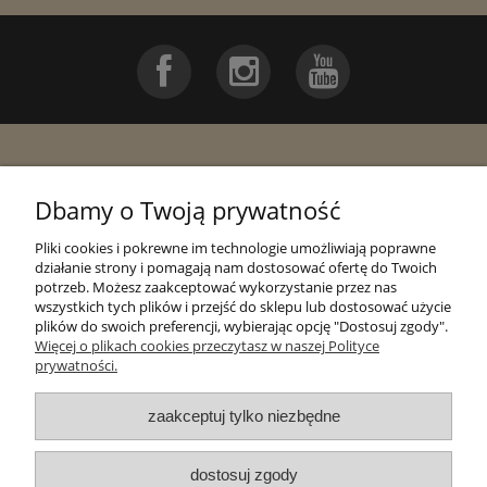
Pomoc
Dbamy o Twoją prywatność
Moje konto
Pliki cookies i pokrewne im technologie umożliwiają poprawne
działanie strony i pomagają nam dostosować ofertę do Twoich
potrzeb. Możesz zaakceptować wykorzystanie przez nas
Płatności i dostawa
wszystkich tych plików i przejść do sklepu lub dostosować użycie
plików do swoich preferencji, wybierając opcję "Dostosuj zgody".
Więcej o plikach cookies przeczytasz w naszej Polityce
Informacje
prywatności.
zaakceptuj tylko niezbędne
O nas
dostosuj zgody