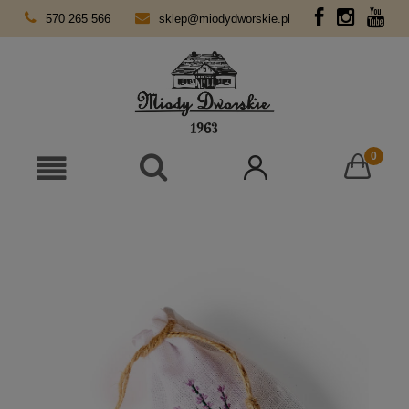
570 265 566
sklep@miodydworskie.pl