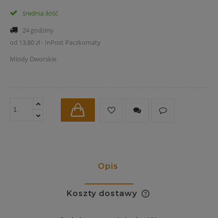
średnia ilość
24 godziny
od 13,80 zł
- InPost Paczkomaty
Miody Dworskie
Opis
Koszty dostawy
Cena nie zawiera ewentualnych kosztów płatności