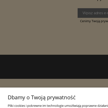
Cenimy Twoją prywa
Pomoc
Moje konto
Dbamy o Twoją prywatność
Regulamin
Twoje zamówienia
Pliki cookies i pokrewne im technologie umożliwiają poprawne działa