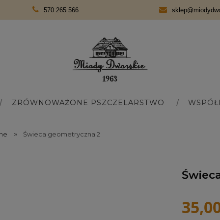
570 265 566
sklep@miodydwor
ZRÓWNOWAŻONE PSZCZELARSTWO
WSPÓŁ
»
one
Świeca geometryczna 2
Świec
35,00