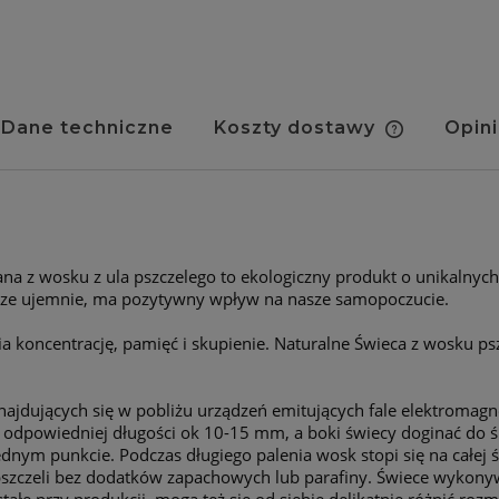
Dane techniczne
Koszty dostawy
Opini
Cena nie 
kosztów pł
nana z wosku z ula pszczelego to ekologiczny produkt o unikalnyc
trze ujemnie, ma pozytywny wpływ na nasze samopoczucie.
ia koncentrację, pamięć i skupienie. Naturalne Świeca z wosku ps
ajdujących się w pobliżu urządzeń emitujących fale elektromagn
odpowiedniej długości ok 10-15 mm, a boki świecy doginać do śr
jednym punkcie. Podczas długiego palenia wosk stopi się na całej
pszczeli bez dodatków zapachowych lub parafiny. Świece wykonywa