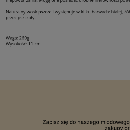
niepowtarzalna. Mogą one posiadać drobne nierówności powsta
Naturalny wosk pszczeli występuje w kilku barwach: białej, 
przez pszczoły.
Waga: 260g
Wysokość: 11 cm
Zapisz się do naszego miodowego n
zakupy or