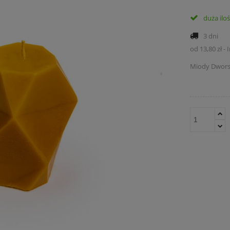
duża ilo
3 dni
od 13,80 zł
-
Miody Dwors