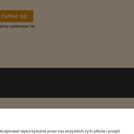
ZAPISZ SIĘ
ujemy opiekować się
O nas
Kontakt
kceptować wykorzystanie przez nas wszystkich tych plików i przejść