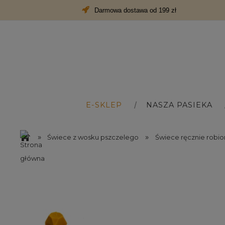
Darmowa dostawa od 199 zł
E-SKLEP
NASZA PASIEKA
»
»
Świece z wosku pszczelego
Świece ręcznie robi