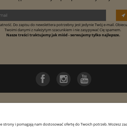
tność. Do zapisu do newslettera potrzebny jest jedynie Twój e-mail. Obiec
Twoimi danymi z należytym szacunkiem i nie zasypywać Cię spamem.
Nasze treści traktujemy jak miód - serwujemy tylko najlepsze.
Płatności i dostawa
Informacje
Formy płatności
Współpraca
nie strony i pomagają nam dostosować ofertę do Twoich potrzeb. Możesz zaa