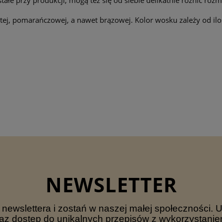
łe przy produkcji, mogą też się od siebie delikatnie różnić roz
żółtej, pomarańczowej, a nawet brązowej. Kolor wosku zależy od 
NEWSLETTER
ewslettera i zostań w naszej małej społeczności. 
az dostęp do unikalnych przepisów z wykorzystani