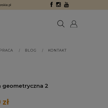
skie.pl
PRACA
BLOG
KONTAKT
a geometryczna 2
 zł