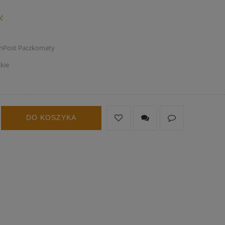
ść
 InPost Paczkomaty
kie
DO KOSZYKA