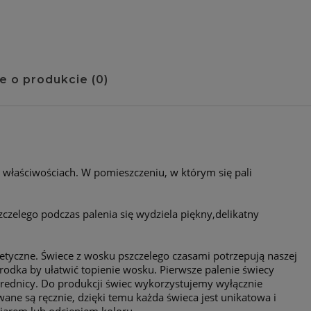
e o produkcie (0)
zawiera ewentualnych
atności
h właściwościach. W pomieszczeniu, w którym się pali
zczelego podczas palenia się wydziela piękny,delikatny
etyczne. Świece z wosku pszczelego czasami potrzepują naszej
odka by ułatwić topienie wosku. Pierwsze palenie świecy
 średnicy. Do produkcji świec wykorzystujemy wyłącznie
ne są ręcznie, dzięki temu każda świeca jest unikatowa i