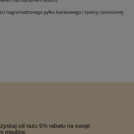
miarem lub odcieniem koloru.
ilości nagromadzonego pyłku kwiatowego i żywicy nanoszonej
Uzyskaj od razu 5% rabatu na swoje
em miodów.