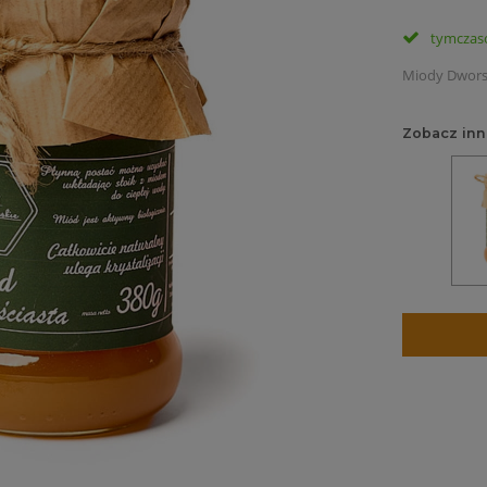
tymczas
Miody Dwors
Zobacz inn