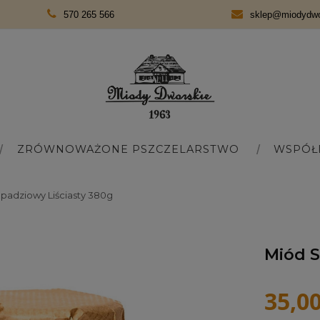
570 265 566
sklep@miodydwor
ZRÓWNOWAŻONE PSZCZELARSTWO
WSPÓŁ
padziowy Liściasty 380g
Miód S
35,00