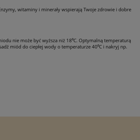
 Enzymy, witaminy i minerały wspierają Twoje zdrowie i dobre
miodu nie może być wyższa niż 18⁰C. Optymalną temperaturą
sadź miód do ciepłej wody o temperaturze 40⁰C i nakryj np.