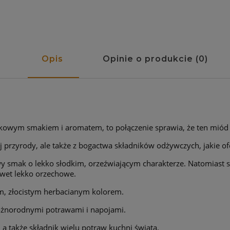
Opis
Opinie o produkcie (0)
yjątkowym smakiem i aromatem, to połączenie sprawia, że ten miód
nej przyrody, ale także z bogactwa składników odżywczych, jakie o
 smak o lekko słodkim, orzeźwiającym charakterze. Natomiast sp
awet lekko orzechowe.
snym, złocistym herbacianym kolorem.
różnorodnymi potrawami i napojami.
 także składnik wielu potraw kuchni świata.