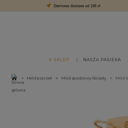
Darmowa dostawa od 199 zł
E-SKLEP
NASZA PASIEKA
»
»
»
Miód pszczeli
Miód spadziowy liściasty
Miód S