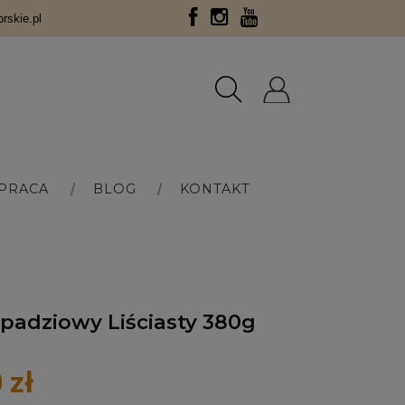
skie.pl
PRACA
BLOG
KONTAKT
padziowy Liściasty 380g
 zł