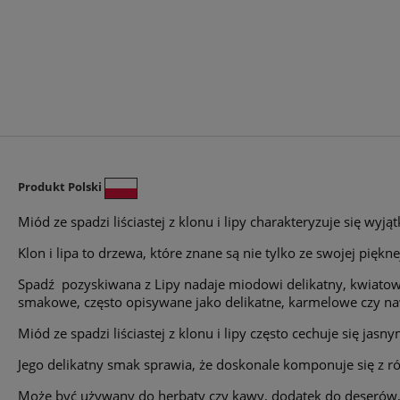
Produkt Polski
Miód ze spadzi liściastej z klonu i lipy charakteryzuje się w
Klon i lipa to drzewa, które znane są nie tylko ze swojej pięk
Spadź pozyskiwana z Lipy nadaje miodowi delikatny, kwiatowy
smakowe, często opisywane jako delikatne, karmelowe czy n
Miód ze spadzi liściastej z klonu i lipy często cechuje się ja
Jego delikatny smak sprawia, że doskonale komponuje się z 
Może być używany do herbaty czy kawy, dodatek do deserów, a