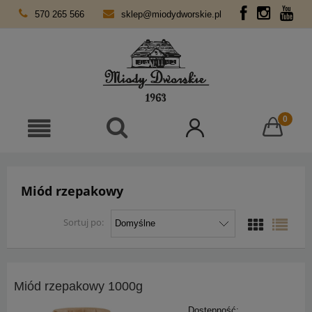
570 265 566
sklep@miodydworskie.pl
Miód rzepakowy
Sortuj po:
Miód rzepakowy 1000g
Dostępność: