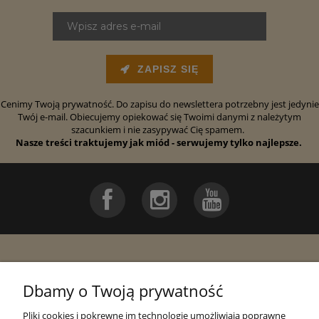
ZAPISZ SIĘ
Cenimy Twoją prywatność. Do zapisu do newslettera potrzebny jest jedynie
Twój e-mail. Obiecujemy opiekować się Twoimi danymi z należytym
szacunkiem i nie zasypywać Cię spamem.
Nasze treści traktujemy jak miód - serwujemy tylko najlepsze.
Pomoc
Dbamy o Twoją prywatność
Moje konto
Pliki cookies i pokrewne im technologie umożliwiają poprawne