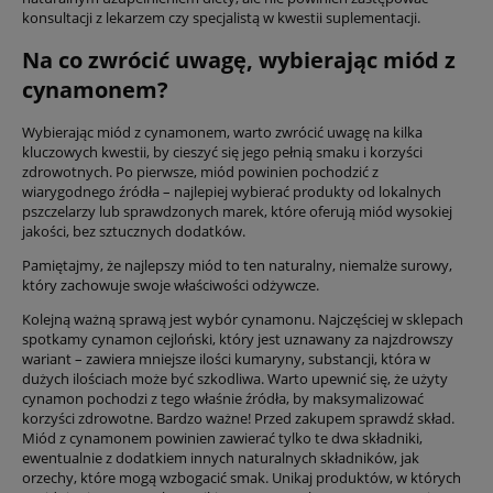
konsultacji z lekarzem czy specjalistą w kwestii suplementacji.
Na co zwrócić uwagę, wybierając miód z
cynamonem?
Wybierając miód z cynamonem, warto zwrócić uwagę na kilka
kluczowych kwestii, by cieszyć się jego pełnią smaku i korzyści
zdrowotnych. Po pierwsze, miód powinien pochodzić z
wiarygodnego źródła – najlepiej wybierać produkty od lokalnych
pszczelarzy lub sprawdzonych marek, które oferują miód wysokiej
jakości, bez sztucznych dodatków.
Pamiętajmy, że najlepszy miód to ten naturalny, niemalże surowy,
który zachowuje swoje właściwości odżywcze.
Kolejną ważną sprawą jest wybór cynamonu. Najczęściej w sklepach
spotkamy cynamon cejloński, który jest uznawany za najzdrowszy
wariant – zawiera mniejsze ilości kumaryny, substancji, która w
dużych ilościach może być szkodliwa. Warto upewnić się, że użyty
cynamon pochodzi z tego właśnie źródła, by maksymalizować
korzyści zdrowotne. Bardzo ważne! Przed zakupem sprawdź skład.
Miód z cynamonem powinien zawierać tylko te dwa składniki,
ewentualnie z dodatkiem innych naturalnych składników, jak
orzechy, które mogą wzbogacić smak. Unikaj produktów, w których