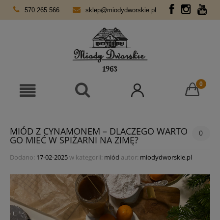
570 265 566
sklep@miodydworskie.pl
MIÓD Z CYNAMONEM – DLACZEGO WARTO
0
GO MIEĆ W SPIŻARNI NA ZIMĘ?
Dodano:
17-02-2025
w kategorii:
miód
autor:
miodydworskie.pl