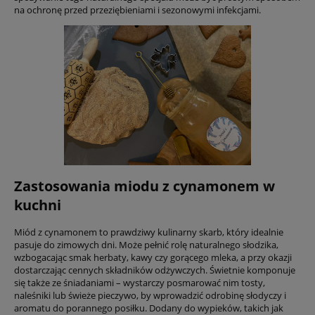
na ochronę przed przeziębieniami i sezonowymi infekcjami.
Zastosowania miodu z cynamonem w
kuchni
Miód z cynamonem to prawdziwy kulinarny skarb, który idealnie
pasuje do zimowych dni. Może pełnić rolę naturalnego słodzika,
wzbogacając smak herbaty, kawy czy gorącego mleka, a przy okazji
dostarczając cennych składników odżywczych. Świetnie komponuje
się także ze śniadaniami – wystarczy posmarować nim tosty,
naleśniki lub świeże pieczywo, by wprowadzić odrobinę słodyczy i
aromatu do porannego posiłku. Dodany do wypieków, takich jak