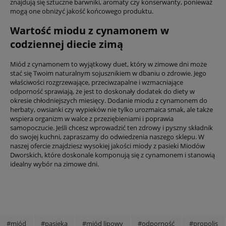
znajdują się sztuczne barwniki, aromaty czy konserwanty, ponieważ
mogą one obniżyć jakość końcowego produktu.
Wartość miodu z cynamonem w
codziennej diecie zimą
Miód z cynamonem to wyjątkowy duet, który w zimowe dni może
stać się Twoim naturalnym sojusznikiem w dbaniu o zdrowie. Jego
właściwości rozgrzewające, przeciwzapalne i wzmacniające
odporność sprawiają, że jest to doskonały dodatek do diety w
okresie chłodniejszych miesięcy. Dodanie miodu z cynamonem do
herbaty, owsianki czy wypieków nie tylko urozmaica smak, ale także
wspiera organizm w walce z przeziębieniami i poprawia
samopoczucie. Jeśli chcesz wprowadzić ten zdrowy i pyszny składnik
do swojej kuchni, zapraszamy do odwiedzenia naszego sklepu. W
naszej ofercie znajdziesz wysokiej jakości miody z pasieki Miodów
Dworskich, które doskonale komponują się z cynamonem i stanowią
idealny wybór na zimowe dni.
#miód
#pasieka
#miód lipowy
#odporność
#propolis