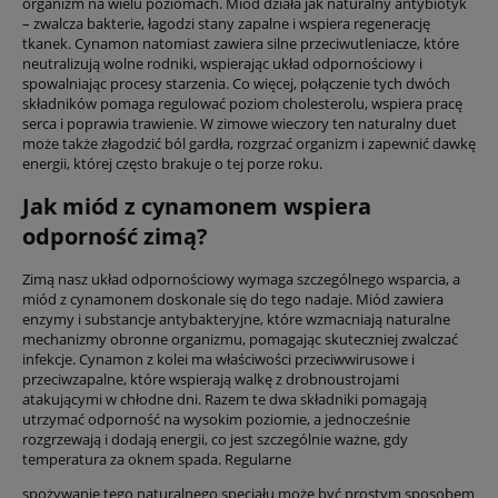
organizm na wielu poziomach. Miód działa jak naturalny antybiotyk
– zwalcza bakterie, łagodzi stany zapalne i wspiera regenerację
tkanek. Cynamon natomiast zawiera silne przeciwutleniacze, które
neutralizują wolne rodniki, wspierając układ odpornościowy i
spowalniając procesy starzenia. Co więcej, połączenie tych dwóch
składników pomaga regulować poziom cholesterolu, wspiera pracę
serca i poprawia trawienie. W zimowe wieczory ten naturalny duet
może także złagodzić ból gardła, rozgrzać organizm i zapewnić dawkę
energii, której często brakuje o tej porze roku.
Jak miód z cynamonem wspiera
odporność zimą?
Zimą nasz układ odpornościowy wymaga szczególnego wsparcia, a
miód z cynamonem doskonale się do tego nadaje. Miód zawiera
enzymy i substancje antybakteryjne, które wzmacniają naturalne
mechanizmy obronne organizmu, pomagając skuteczniej zwalczać
infekcje. Cynamon z kolei ma właściwości przeciwwirusowe i
przeciwzapalne, które wspierają walkę z drobnoustrojami
atakującymi w chłodne dni. Razem te dwa składniki pomagają
utrzymać odporność na wysokim poziomie, a jednocześnie
rozgrzewają i dodają energii, co jest szczególnie ważne, gdy
temperatura za oknem spada. Regularne
spożywanie tego naturalnego specjału może być prostym sposobem