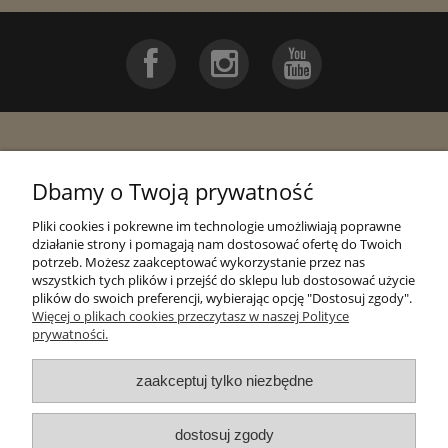
Pomoc
Dbamy o Twoją prywatność
Moje konto
Pliki cookies i pokrewne im technologie umożliwiają poprawne
działanie strony i pomagają nam dostosować ofertę do Twoich
potrzeb. Możesz zaakceptować wykorzystanie przez nas
Płatności i dostawa
wszystkich tych plików i przejść do sklepu lub dostosować użycie
plików do swoich preferencji, wybierając opcję "Dostosuj zgody".
Więcej o plikach cookies przeczytasz w naszej Polityce
Informacje
prywatności.
zaakceptuj tylko niezbędne
O nas
dostosuj zgody