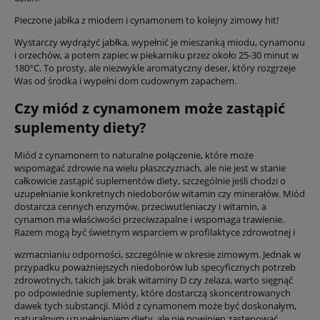
Pieczone jabłka z miodem i cynamonem to kolejny zimowy hit!
Wystarczy wydrążyć jabłka, wypełnić je mieszanką miodu, cynamonu
i orzechów, a potem zapiec w piekarniku przez około 25-30 minut w
180°C. To prosty, ale niezwykle aromatyczny deser, który rozgrzeje
Was od środka i wypełni dom cudownym zapachem.
Czy miód z cynamonem może zastąpić
suplementy diety?
Miód z cynamonem to naturalne połączenie, które może
wspomagać zdrowie na wielu płaszczyznach, ale nie jest w stanie
całkowicie zastąpić suplementów diety, szczególnie jeśli chodzi o
uzupełnianie konkretnych niedoborów witamin czy minerałów. Miód
dostarcza cennych enzymów, przeciwutleniaczy i witamin, a
cynamon ma właściwości przeciwzapalne i wspomaga trawienie.
Razem mogą być świetnym wsparciem w profilaktyce zdrowotnej i
wzmacnianiu odporności, szczególnie w okresie zimowym. Jednak w
przypadku poważniejszych niedoborów lub specyficznych potrzeb
zdrowotnych, takich jak brak witaminy D czy żelaza, warto sięgnąć
po odpowiednie suplementy, które dostarczą skoncentrowanych
dawek tych substancji. Miód z cynamonem może być doskonałym,
naturalnym uzupełnieniem diety, ale nie powinien zastępować