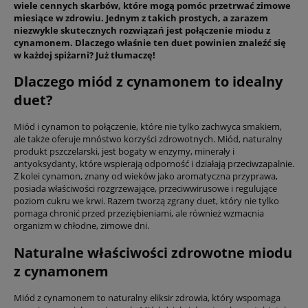
wiele cennych skarbów, które mogą pomóc przetrwać zimowe
miesiące w zdrowiu. Jednym z takich prostych, a zarazem
niezwykle skutecznych rozwiązań jest połączenie miodu z
cynamonem. Dlaczego właśnie ten duet powinien znaleźć się
w każdej spiżarni? Już tłumaczę!
Dlaczego miód z cynamonem to idealny
duet?
Miód i cynamon to połączenie, które nie tylko zachwyca smakiem,
ale także oferuje mnóstwo korzyści zdrowotnych. Miód, naturalny
produkt pszczelarski, jest bogaty w enzymy, minerały i
antyoksydanty, które wspierają odporność i działają przeciwzapalnie.
Z kolei cynamon, znany od wieków jako aromatyczna przyprawa,
posiada właściwości rozgrzewające, przeciwwirusowe i regulujące
poziom cukru we krwi. Razem tworzą zgrany duet, który nie tylko
pomaga chronić przed przeziębieniami, ale również wzmacnia
organizm w chłodne, zimowe dni.
Naturalne właściwości zdrowotne miodu
z cynamonem
Miód z cynamonem to naturalny eliksir zdrowia, który wspomaga