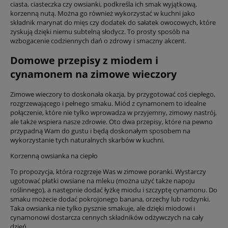
ciasta, ciasteczka czy owsianki, podkreśla ich smak wyjątkową,
korzenną nutą. Można go również wykorzystać w kuchni jako
składnik marynat do mięs czy dodatek do sałatek owocowych, które
zyskują dzięki niemu subtelną słodycz. To prosty sposób na
wzbogacenie codziennych dań o zdrowy i smaczny akcent.
Domowe przepisy z miodem i
cynamonem na zimowe wieczory
Zimowe wieczory to doskonała okazja, by przygotować coś ciepłego,
rozgrzewającego i pełnego smaku. Miód z cynamonem to idealne
połączenie, które nie tylko wprowadza w przyjemny, zimowy nastrój,
ale także wspiera nasze zdrowie. Oto dwa przepisy, które na pewno
przypadną Wam do gustu i będą doskonałym sposobem na
wykorzystanie tych naturalnych skarbów w kuchni.
Korzenną owsianka na ciepło
To propozycja, która rozgrzeje Was w zimowe poranki. Wystarczy
ugotować płatki owsiane na mleku (można użyć także napoju
roślinnego), a następnie dodać łyżkę miodu i szczyptę cynamonu. Do
smaku możecie dodać pokrojonego banana, orzechy lub rodzynki.
Taka owsianka nie tylko pysznie smakuje, ale dzięki miodowi i
cynamonowi dostarcza cennych składników odżywczych na cały
dzień.